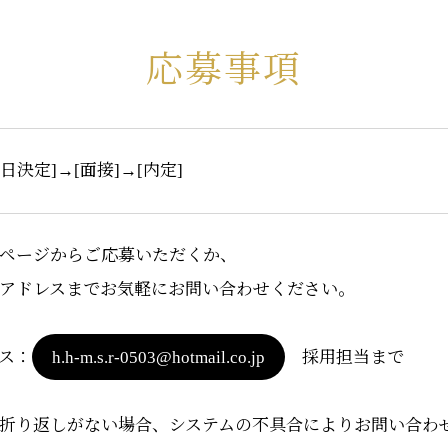
応募事項
接日決定]→[面接]→[内定]
ページからご応募いただくか、
アドレスまでお気軽にお問い合わせください。
ス：
h.h-m.s.r-0503@hotmail.co.jp
採用担当まで
折り返しがない場合、システムの不具合によりお問い合わ